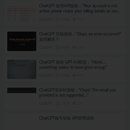
ChatGPT 使用API报错：“Your account is not
active, please check your billing details on our
website”
ChatGPT
2 年前
752
ChatGPT 登陆报错：“Oops, an error occurred!”
如何解决？
ChatGPT
2 年前
1.1K
ChatGPT 报错 GPT-4.0模型：“Hmm…
something seems to have gone wrong.”
ChatGPT
2 年前
874
ChatGPT登录时报错：“Oops! The email you
provided is not supported…”
ChatGPT
2 年前
767
ChatGPT账号登陆 APi管理说明