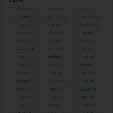
标签云
Ai助手
(3)
Ai编程
(4)
APi
(7)
ChatGPT
(59)
ChatGPT Plus
(17)
ChatGPT账户
(2)
Copilot
(2)
GitHub
(2)
Gmail邮箱
(2)
GPT-3.5
(2)
GPT-4.0
(6)
Jb账号
(2)
JetBrains
(15)
key无效
(2)
Manus
(3)
midjourney
(3)
OpenAi
(16)
Poe
(2)
代理
(2)
使用指南
(4)
充值
(4)
删除
(2)
售后
(4)
大模型
(2)
密码修改
(5)
封号
(4)
帐户
(2)
常见错误
(8)
常见问题
(16)
授权
(4)
授权账号
(2)
插件
(3)
正版授权
(4)
正规卡
(3)
注册
(2)
激活码
(4)
登陆
(3)
登陆失败
(3)
白嫖
(2)