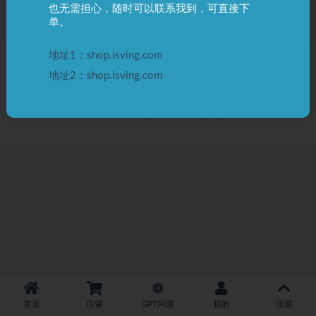
也无需担心，随时可以联系我到，可直接下
单。
地址1：shop.isving.com
Copyright © 2024
微应Ving
微应博客
微应导航
微应聊天
微应商店
- All
地址2：shop.isving.com
rights reserved
声明
：本站所有资源均来自于互联网，网友分享，可免费下载使用，版本归原
作者所有，如遇侵权，请联系我们删除！
首页
店铺
GPT问题
我的
顶部