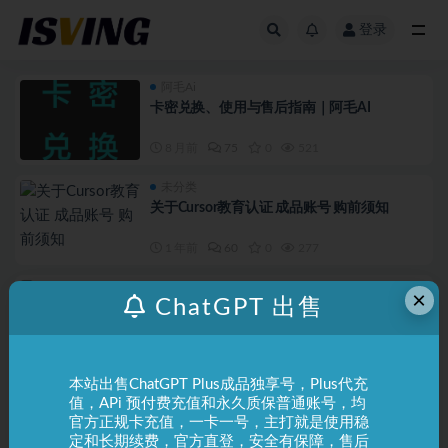
登录
全部
阿毛Ai
卡密兑换、使用与售后指南｜阿毛AI
8 月前
75
0
521
未分类
关于Cursor教育认证 成品账号 购前须知
1 年前
60
0
277
未分类
×
ChatGPT 出售
Cursor 登录和密码修改？
1 年前
9
0
563
本站出售ChatGPT Plus成品独享号，Plus代充
ChatGPT
值，APi 预付费充值和永久质保普通账号，均
关于Manus 新用户任务次数说明
官方正规卡充值，一卡一号，主打就是使用稳
定和长期续费，官方直登，安全有保障，售后
1 年前
60
0
387