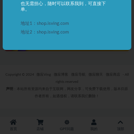
也无需担心，随时可以联系我到，可直接下
Poe 是什么？如何使用？
如何查看 Poe 开通订阅服务？
单。
3 年前
0
2.0K
3 年前
0
475
地址1：shop.isving.com
地址2：shop.isving.com
Copyright © 2024
微应Ving
微应博客
微应导航
微应聊天
微应商店
- All
rights reserved
声明
：本站所有资源均来自于互联网，网友分享，可免费下载使用，版本归原
作者所有，如遇侵权，请联系我们删除！
首页
店铺
GPT问题
我的
顶部