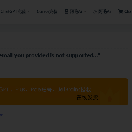
ChatGPT充值
Cursor充值
阿毛Ai
阿毛Ai
Ch
l you provided is not supported…”
om
.