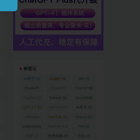
标签云
Ai助手
(3)
Ai编程
(4)
APi
(7)
ChatGPT
ChatGPT
ChatGPT账
(59)
Plus
(17)
户
(2)
Copilot
(2)
GitHub
(2)
Gmail邮箱
(2)
GPT-3.5
(2)
GPT-4.0
(6)
Jb账号
(2)
JetBrains
key无效
(2)
Manus
(3)
(15)
midjourney
OpenAi
(16)
Poe
(2)
(3)
反
代理
(2)
使用指南
(4)
充值
(4)