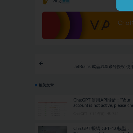
ving
普通
JetBrains 成品独享账号授权 
相关文章
ChatGPT 使用API报错：“Your
account is not active, please ch
your billing details on our webs
ChatGPT
2 年前
752
ChatGPT 报错 GPT-4.0模型：