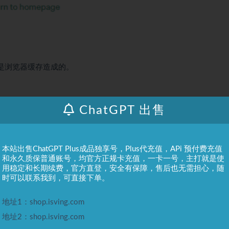
是浏览器缓存造成的。
ChatGPT 出售
本站出售ChatGPT Plus成品独享号，Plus代充值，APi 预付费充值
和永久质保普通账号，均官方正规卡充值，一卡一号，主打就是使
站原创发布。任何个人或组织，在未征得本站同意时，禁止复制、盗用、采集、
用稳定和长期续费，官方直登，安全有保障，售后也无需担心，随
若本站内容侵犯了原著者的合法权益，可联系我们进行处理。
时可以联系我到，可直接下单。
地址1：shop.isving.com
地址2：shop.isving.com