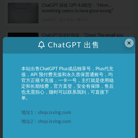
ChatGPT 报错 GPT-4.0模型：“Hmm…
something seems to have gone wrong.”
ChatGPT
2 年前
874
ChatGPT登录时报错：“Oops! The email you
×
provided is not supported…”
ChatGPT 出售
ChatGPT
2 年前
767
ChatGPT账号登陆 APi管理说明
本站出售ChatGPT Plus成品独享号，Plus代充
值，APi 预付费充值和永久质保普通账号，均
ChatGPT
2 年前
1.2K
官方正规卡充值，一卡一号，主打就是使用稳
定和长期续费，官方直登，安全有保障，售后
也无需担心，随时可以联系我到，可直接下
ChatGPT普通账号 永久质保 封号换新流程须知
单。
ChatGPT
2 年前
1.2K
地址1：shop.isving.com
地址2：shop.isving.com