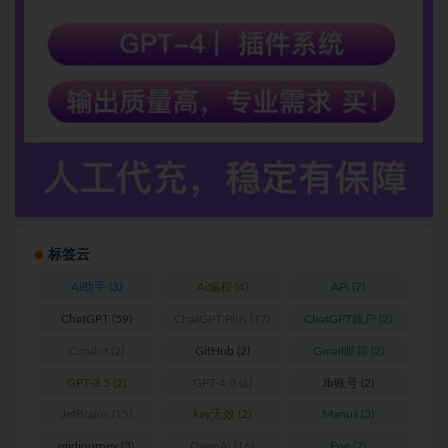
标签云
Ai助手
(3)
Ai编程
(4)
APi
(7)
ChatGPT
(59)
ChatGPT Plus
(17)
ChatGPT账户
(2)
Copilot
(2)
GitHub
(2)
Gmail邮箱
(2)
GPT-3.5
(2)
GPT-4.0
(6)
Jb账号
(2)
JetBrains
(15)
key无效
(2)
Manus
(3)
midjourney
(3)
OpenAi
(16)
Poe
(2)