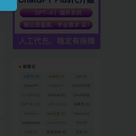
标签云
Ai助手
(3)
Ai编程
(4)
APi
(7)
ChatGPT
ChatGPT
ChatGPT账
(59)
Plus
(17)
户
(2)
Copilot
(2)
GitHub
(2)
Gmail邮箱
(2)
GPT-3.5
(2)
GPT-4.0
(6)
Jb账号
(2)
JetBrains
key无效
(2)
Manus
(3)
(15)
midjourney
OpenAi
(16)
Poe
(2)
(3)
代理
(2)
使用指南
(4)
充值
(4)