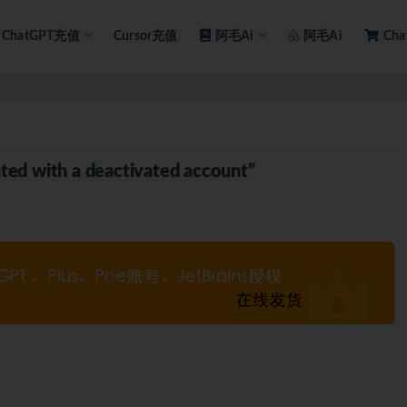
ChatGPT充值
Cursor充值
阿毛Ai
阿毛Ai
Ch
ed with a deactivated account”