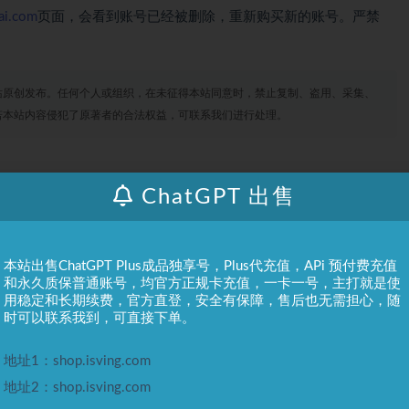
ai.com
页面，会看到账号已经被删除，重新购买新的账号。严禁
站原创发布。任何个人或组织，在未征得本站同意时，禁止复制、盗用、采集、
若本站内容侵犯了原著者的合法权益，可联系我们进行处理。
ChatGPT 出售
打赏
收藏
海报
链接
本站出售ChatGPT Plus成品独享号，Plus代充值，APi 预付费充值
和永久质保普通账号，均官方正规卡充值，一卡一号，主打就是使
用稳定和长期续费，官方直登，安全有保障，售后也无需担心，随
时可以联系我到，可直接下单。
地址1：shop.isving.com
地址2：shop.isving.com
上一篇
下一篇