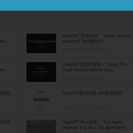
d…” 什
搭建一个个人的 ChatGPT 服务
原因？
ChatGPT 登陆报错：“Oops, an error
eck
occurred!” 如何解决？
ite”
ChatGPT
2 年前
1.1K
ChatGPT登录时报错：“Oops! The
ve
email you provided is not
supported…”
ChatGPT
2 年前
766
，没有反
ChatGPT账号登陆 APi管理说明
ChatGPT
2 年前
1.2K
箱和手
ChatGPT Plus报错：“Too many
requests in 1 hour. Try again later” 如
何解决？