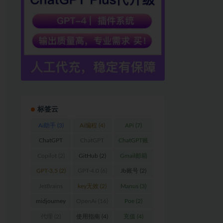
标签云
Ai助手
(3)
Ai编程
(4)
APi
(7)
ChatGPT
ChatGPT
ChatGPT账
(59)
Plus
(17)
户
(2)
Copilot
(2)
GitHub
(2)
Gmail邮箱
(2)
GPT-3.5
(2)
GPT-4.0
(6)
Jb账号
(2)
JetBrains
key无效
(2)
Manus
(3)
(15)
midjourney
OpenAi
(16)
Poe
(2)
(3)
代理
(2)
使用指南
(4)
充值
(4)