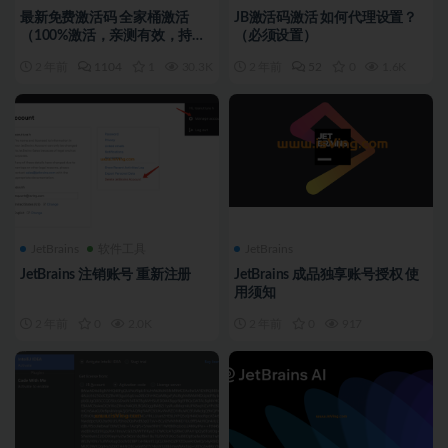
最新免费激活码 全家桶激活
JB激活码激活 如何代理设置？
（100%激活，亲测有效，持续
（必须设置）
更新…）
2 年前
1104
1
30.3K
2 年前
52
0
1.6K
JetBrains
软件工具
JetBrains
JetBrains 注销账号 重新注册
JetBrains 成品独享账号授权 使
用须知
2 年前
0
2.0K
2 年前
0
917