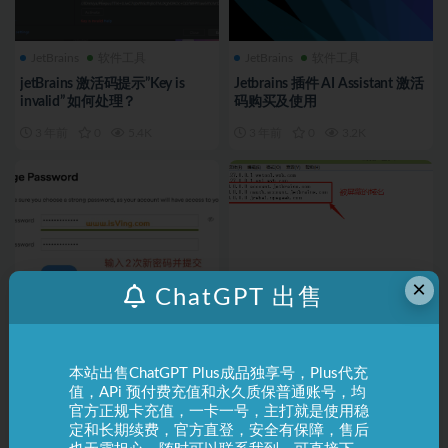
JetBrains
软件工具
JetBrains
软件工具
jetBrains 激活码提示”Key is
Jetbrains 插件 AI Assistant 激活
invalid” 如何处理？
码购买及使用
3 年前
0
5.4K
3 年前
0
3.2K
×
ChatGPT 出售
JetBrains
软件工具
JetBrains
软件工具
JetBrains账号 忘记密码 密码找
JetBrains 授权失败，修改Host
回？
配置
本站出售ChatGPT Plus成品独享号，Plus代充
3 年前
0
591
3 年前
0
1.5K
值，APi 预付费充值和永久质保普通账号，均
官方正规卡充值，一卡一号，主打就是使用稳
定和长期续费，官方直登，安全有保障，售后