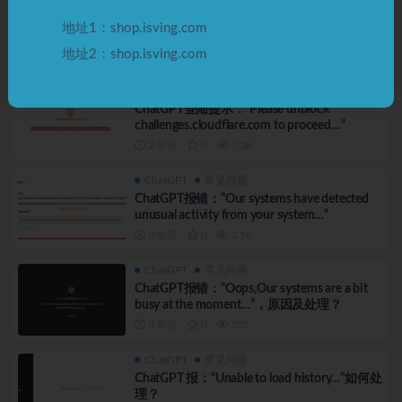
ChatGPT
常见问题
登陆ChatGPT时报错：“You tried signing in
地址1：shop.isving.com
with a different authenticationmethod than …”
如何解决？
地址2：shop.isving.com
2 年前
0
1.6K
ChatGPT
常见问题
ChatGPT登陆提示：“Please unblock
challenges.cloudflare.com to proceed…”
2 年前
0
7.3K
ChatGPT
常见问题
ChatGPT报错：”Our systems have detected
unusual activity from your system…”
3 年前
0
2.5K
ChatGPT
常见问题
ChatGPT报错：“Oops,Our systems are a bit
busy at the moment…”，原因及处理？
3 年前
0
502
ChatGPT
常见问题
ChatGPT 报：“Unable to load history…”如何处
理？