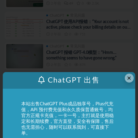
2 年前
49
0
2.0K
ChatGPT
常见问题
ChatGPT 使用API报错：“Your account is not
active, please check your billing details on our
website”
2 年前
0
751
ChatGPT
常见问题
ChatGPT 报错 GPT-4.0模型：“Hmm…
something seems to have gone wrong.”
2 年前
0
874
×
ChatGPT
常见问题
ChatGPT 出售
ChatGPT登录时报错：“Oops! The email you
provided is not supported…”
2 年前
0
766
本站出售ChatGPT Plus成品独享号，Plus代充
ChatGPT
常见问题
值，APi 预付费充值和永久质保普通账号，均
ChatGPT 提示时一直转圈圈，没有反应，如
官方正规卡充值，一卡一号，主打就是使用稳
何解决？
定和长期续费，官方直登，安全有保障，售后
2 年前
0
1.6K
也无需担心，随时可以联系我到，可直接下
单。