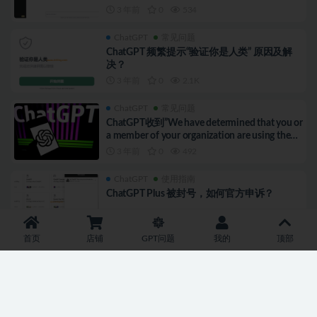
3 年前
0
534
ChatGPT
常见问题
ChatGPT 频繁提示“验证你是人类” 原因及解
决？
3 年前
0
2.1K
ChatGPT
常见问题
ChatGPT收到”We have determined that you or
a member of your organization are using the
OpenAI API …“邮件信息，原因及解决？
3 年前
0
492
ChatGPT
使用指南
ChatGPT Plus 被封号，如何官方申诉？
3 年前
0
2.3K
首页
店铺
GPT问题
我的
顶部
ChatGPT
常见问题
ChatGPT报错：“Unable to load site,Please try
again later. If you are using a VPN…”什么原
因？
3 年前
0
2.1K