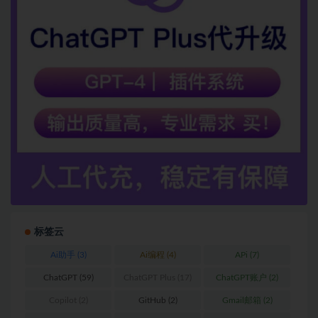
标签云
Ai助手
(3)
Ai编程
(4)
APi
(7)
ChatGPT
(59)
ChatGPT Plus
(17)
ChatGPT账户
(2)
Copilot
(2)
GitHub
(2)
Gmail邮箱
(2)