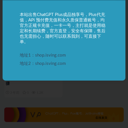
Midjourney 封号 官方申诉流程
Midjourney充值方式 如何提取
充值链接？
本站出售ChatGPT Plus成品独享号，Plus代充
3 年前
0
6.0K
3 年前
0
560
值，APi 预付费充值和永久质保普通账号，均
官方正规卡充值，一卡一号，主打就是使用稳
定和长期续费，官方直登，安全有保障，售后
也无需担心，随时可以联系我到，可直接下
单。
地址1：shop.isving.com
地址2：shop.isving.com
Ai绘画
MJ教程
Midjourney Ai绘画 账号登陆步
骤
3 年前
0
1.2K