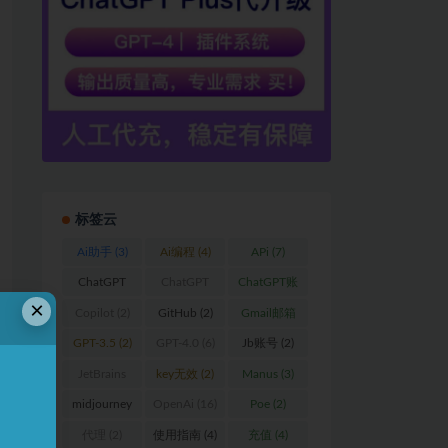
标签云
Ai助手
(3)
Ai编程
(4)
APi
(7)
ChatGPT
ChatGPT
ChatGPT账
×
(59)
Plus
(17)
户
(2)
Copilot
(2)
GitHub
(2)
Gmail邮箱
(2)
GPT-3.5
(2)
GPT-4.0
(6)
Jb账号
(2)
JetBrains
key无效
(2)
Manus
(3)
(15)
midjourney
OpenAi
(16)
Poe
(2)
(3)
代理
(2)
使用指南
(4)
充值
(4)