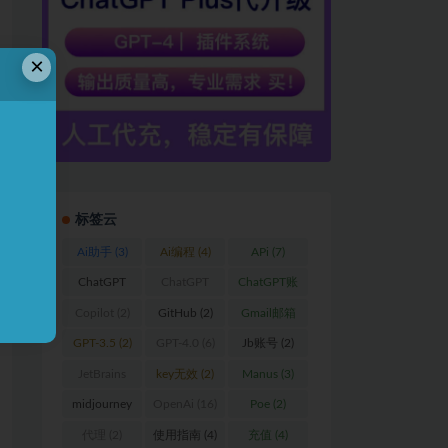
×
标签云
Ai助手
(3)
Ai编程
(4)
APi
(7)
ChatGPT
ChatGPT
ChatGPT账
(59)
Plus
(17)
户
(2)
Copilot
(2)
GitHub
(2)
Gmail邮箱
(2)
GPT-3.5
(2)
GPT-4.0
(6)
Jb账号
(2)
JetBrains
key无效
(2)
Manus
(3)
(15)
midjourney
OpenAi
(16)
Poe
(2)
(3)
代理
(2)
使用指南
(4)
充值
(4)