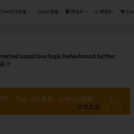
ChatGPT充值
Cursor充值
阿毛Ai
阿毛Ai
Ch
suspicious login behaviorand further
何解决？