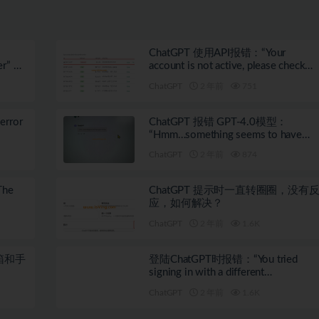
y
ChatGPT 使用API报错：“Your
ter” 如
account is not active, please check
your billing details on our website”
ChatGPT
2 年前
751
rror
ChatGPT 报错 GPT-4.0模型：
“Hmm…something seems to have
gone wrong.”
ChatGPT
2 年前
874
he
ChatGPT 提示时一直转圈圈，没有
应，如何解决？
ChatGPT
2 年前
1.6K
箱和手
登陆ChatGPT时报错：“You tried
signing in with a different
authenticationmethod than …”如何解
ChatGPT
2 年前
1.6K
决？