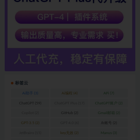
标签云
Ai助手
(3)
Ai编程
(4)
APi
(7)
ChatGPT
(59)
ChatGPT Plus
(17)
ChatGPT账户
(2)
Copilot
(2)
GitHub
(2)
Gmail邮箱
(2)
GPT-3.5
(2)
GPT-4.0
(6)
Jb账号
(2)
JetBrains
(15)
key无效
(2)
Manus
(3)