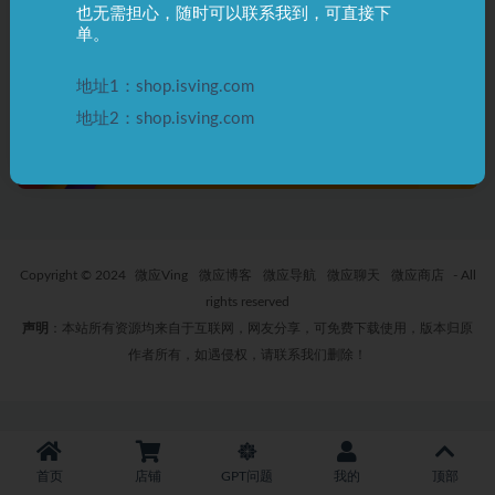
也无需担心，随时可以联系我到，可直接下
ChatGPT Plus 申诉入口，操作
单。
步骤？
3 年前
0
1.5K
地址1：shop.isving.com
地址2：shop.isving.com
Copyright © 2024
微应Ving
微应博客
微应导航
微应聊天
微应商店
- All
rights reserved
声明
：本站所有资源均来自于互联网，网友分享，可免费下载使用，版本归原
作者所有，如遇侵权，请联系我们删除！
首页
店铺
GPT问题
我的
顶部