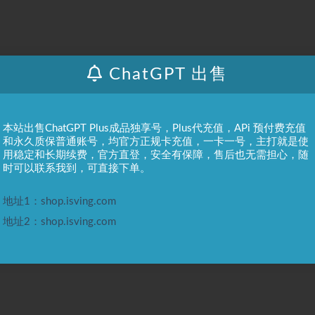
提供休闲模式和快速模式，具体积分扣除，以页面显示为准。
ChatGPT 出售
本站出售ChatGPT Plus成品独享号，Plus代充值，APi 预付费充值
和永久质保普通账号，均官方正规卡充值，一卡一号，主打就是使
用稳定和长期续费，官方直登，安全有保障，售后也无需担心，随
时可以联系我到，可直接下单。
地址1：shop.isving.com
已被使用”或“无效”，请首先检查输入是否正确。若确认无误仍无法兑
地址2：shop.isving.com
购买凭证（订单号）和卡密截图。
到账，请尝试刷新页面或重新登录账户。如问题依旧，请联系客服