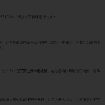
357132ca
。请按以下步骤进行兑换：
件、订单页面或指定平台消息中心收到一串由字母和数字组成的卡
人。
m）的个人
中心页面进行卡密核销
。请务必确认网址的正确性，谨防
误地填入您收到的
卡
密兑换码
。注意区分大小写，并检查是否有空