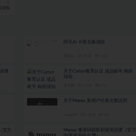
上一篇
前须知
阿毛Ai 卡密兑换须知
阿毛Ai
2 年前
1.1K
文读懂
关于Cursor教育认证 成品账号 购前
须知
未分类
1 年前
276
关于Manus 新用户任务次数说明
ChatGPT
1 年前
387
明（官方
Manus 邀请码获取和使用步骤（官
内测邀请码 付费）