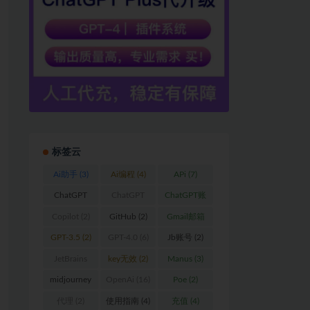
标签云
Ai助手
(3)
Ai编程
(4)
APi
(7)
ChatGPT
ChatGPT
ChatGPT账
(59)
Plus
(17)
户
(2)
Copilot
(2)
GitHub
(2)
Gmail邮箱
(2)
GPT-3.5
(2)
GPT-4.0
(6)
Jb账号
(2)
JetBrains
key无效
(2)
Manus
(3)
(15)
midjourney
OpenAi
(16)
Poe
(2)
(3)
代理
(2)
使用指南
(4)
充值
(4)