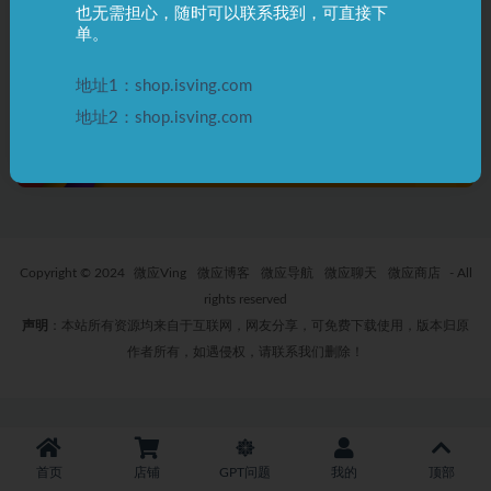
也无需担心，随时可以联系我到，可直接下
ChatGPT APi中Token是什么？
单。
如何计算Token使用量？
2 年前
0
1.5K
地址1：shop.isving.com
地址2：shop.isving.com
Copyright © 2024
微应Ving
微应博客
微应导航
微应聊天
微应商店
- All
rights reserved
声明
：本站所有资源均来自于互联网，网友分享，可免费下载使用，版本归原
作者所有，如遇侵权，请联系我们删除！
首页
店铺
GPT问题
我的
顶部