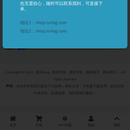
也无需担心，随时可以联系我到，可直接下
阿毛Ai智能助手 使用教程 一文
单。
读懂
2 年前
42
0
761
地址1：shop.isving.com
地址2：shop.isving.com
Copyright © 2024
微应Ving
微应博客
微应导航
微应聊天
微应商店
- All
rights reserved
声明
：本站所有资源均来自于互联网，网友分享，可免费下载使用，版本归原
作者所有，如遇侵权，请联系我们删除！
首页
店铺
GPT问题
我的
顶部