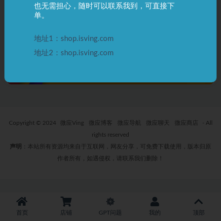
也无需担心，随时可以联系我到，可直接下
Manus 账号邮箱激活步骤说明
单。
（官方内测邀请码 付费）
1 年前
4
0
730
地址1：shop.isving.com
地址2：shop.isving.com
Copyright © 2024
微应Ving
微应博客
微应导航
微应聊天
微应商店
- All
rights reserved
声明
：本站所有资源均来自于互联网，网友分享，可免费下载使用，版本归原
作者所有，如遇侵权，请联系我们删除！
首页
店铺
GPT问题
我的
顶部