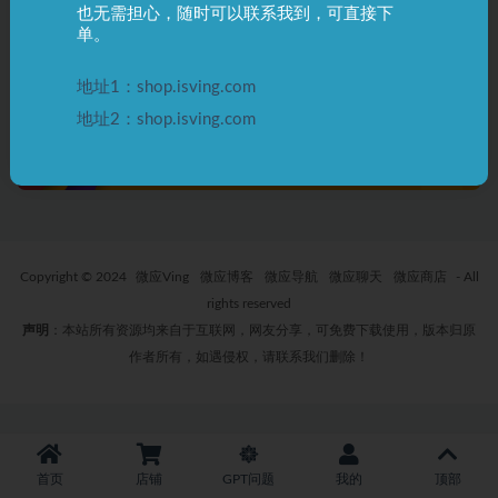
也无需担心，随时可以联系我到，可直接下
ChatGPT Plus报错：“Too many
单。
requests in 1 hour. Try again
later” 如何解决？
2 年前
49
0
2.0K
地址1：shop.isving.com
地址2：shop.isving.com
Copyright © 2024
微应Ving
微应博客
微应导航
微应聊天
微应商店
- All
rights reserved
声明
：本站所有资源均来自于互联网，网友分享，可免费下载使用，版本归原
作者所有，如遇侵权，请联系我们删除！
首页
店铺
GPT问题
我的
顶部