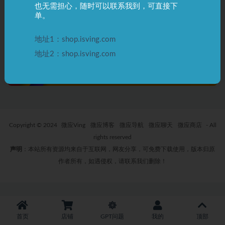
也无需担心，随时可以联系我到，可直接下
“Oops，Account deactivated”
ChatGPT Plus 和 ChatGPT 普通
单。
账号被停用，如何解封？
账户有哪些区别
3 年前
53
0
398
3 年前
33
0
42
地址1：shop.isving.com
地址2：shop.isving.com
Copyright © 2024
微应Ving
微应博客
微应导航
微应聊天
微应商店
- All
rights reserved
声明
：本站所有资源均来自于互联网，网友分享，可免费下载使用，版本归原
作者所有，如遇侵权，请联系我们删除！
首页
店铺
GPT问题
我的
顶部