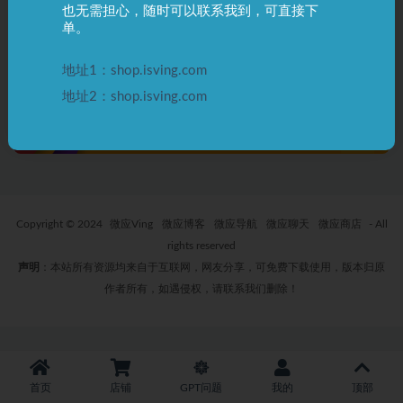
也无需担心，随时可以联系我到，可直接下
ChatGPT普通账号 被封说明及
单。
处理
3 年前
0
888
地址1：shop.isving.com
地址2：shop.isving.com
Copyright © 2024
微应Ving
微应博客
微应导航
微应聊天
微应商店
- All
rights reserved
声明
：本站所有资源均来自于互联网，网友分享，可免费下载使用，版本归原
作者所有，如遇侵权，请联系我们删除！
首页
店铺
GPT问题
我的
顶部