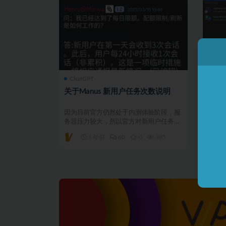
ChatGPT
JetB
关于Manus 新用户任务次数说明
最新
（1
新…
因为目前官方仍然处于内测体验阶段，服
下面为
务器压力较大，所以官方对新用户任务次
版本
数做了调整，具体如下...
（100
1 年前
60
0
385