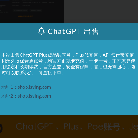
ChatGPT 出售
rains
本站出售ChatGPT Plus成品独享号，Plus代充值，APi 预付费充值
免费激活码 全家桶激活
和永久质保普通账号，均官方正规卡充值，一卡一号，主打就是使
00%激活，亲测有效，持续更
用稳定和长期续费，官方直登，安全有保障，售后也无需担心，随
）
免费最新激活码，支持最新2024
时可以联系我到，可直接下单。
，大家按教程操作，就可以成功激活
%激活，不...
2 年前
1104
1
30.3K
地址1：shop.isving.com
地址2：shop.isving.com