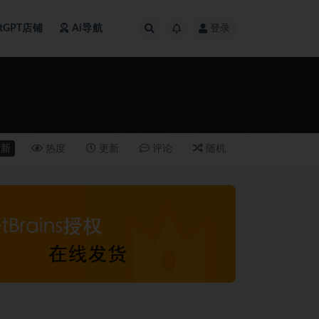
atGPT店铺
Ai导航
登录
新
热度
更新
评论
随机