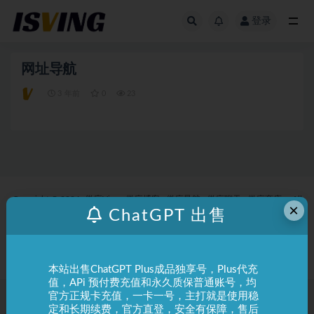
登录
全部
网址导航
3 年前
0
23
Copyright © 2024
微应Ving
微应博客
微应导航
微应聊天
微应商店
- All
×
ChatGPT 出售
rights reserved
声明
：本站所有资源均来自于互联网，网友分享，可免费下载使用，版本归原
作者所有，如遇侵权，请联系我们删除！
本站出售ChatGPT Plus成品独享号，Plus代充
值，APi 预付费充值和永久质保普通账号，均
官方正规卡充值，一卡一号，主打就是使用稳
定和长期续费，官方直登，安全有保障，售后