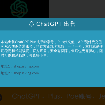
ChatGPT 出售
tGPT
常见问题
本站出售ChatGPT Plus成品独享号，Plus代充值，APi 预付费充值
GPT 报错：“this key is
和永久质保普通账号，均官方正规卡充值，一卡一号，主打就是使
iated with a deactivated
用稳定和长期续费，官方直登，安全有保障，售后也无需担心，随
nt”
tGPT 帐户购买：
时可以联系我到，可直接下单。
//shop.isving.com 备用地址：http:...
3 年前
0
333
地址1：shop.isving.com
地址2：shop.isving.com