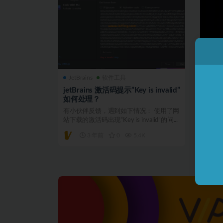
JetBrains
软件工具
Cha
jetBrains 激活码提示”Key is invalid”
Chat
如何处理？
assoc
accou
有小伙伴反馈，遇到如下情况： 使用了网
Cha
站下载的激活码出现“Key is invalid”的问...
http:
3 年前
0
5.4K