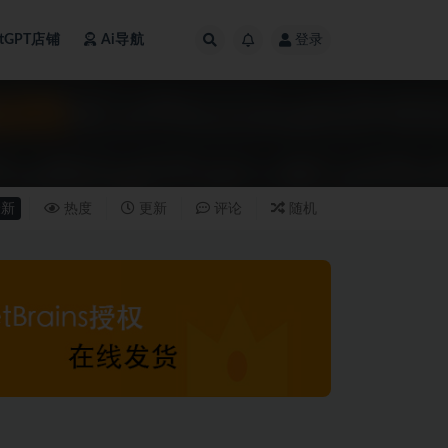
atGPT店铺
Ai导航
登录
新
热度
更新
评论
随机