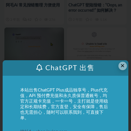
阿毛Ai 常见报错整理 方便使用
ChatGPT 登陆报错：“Oops, an
error occurred!” 如何解决？
2 年前
42
0
276
2 年前
0
1.1K
×
ChatGPT 出售
ChatGPT
常见问题
ChatGPT
常见问题
ChatGPT 报错 GPT-4.0模型：
ChatGPT报错：“Unable to load
“Hmm…something seems to
site,Please try again later. If you
本站出售ChatGPT Plus成品独享号，Plus代充
have gone wrong.”
are using a VPN…”什么原因？
2 年前
0
874
3 年前
0
2.1K
值，APi 预付费充值和永久质保普通账号，均
官方正规卡充值，一卡一号，主打就是使用稳
定和长期续费，官方直登，安全有保障，售后
也无需担心，随时可以联系我到，可直接下
单。