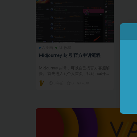
Ai绘画
MJ教程
Midjourney 封号 官方申诉流程
Midjourney 封号，可以自己找官方客服解
决。 首先进入到个人首页，找到mod开头
的客...
3 年前
0
6.0K