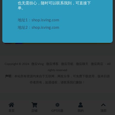
也无需担心，随时可以联系我到，可直接下
Midjourney 封号 官方申诉流程
单。
3 年前
0
6.0K
地址1：shop.isving.com
地址2：shop.isving.com
Copyright © 2024
微应Ving
微应博客
微应导航
微应聊天
微应商店
- All
rights reserved
声明
：本站所有资源均来自于互联网，网友分享，可免费下载使用，版本归原
作者所有，如遇侵权，请联系我们删除！
首页
店铺
GPT问题
我的
顶部