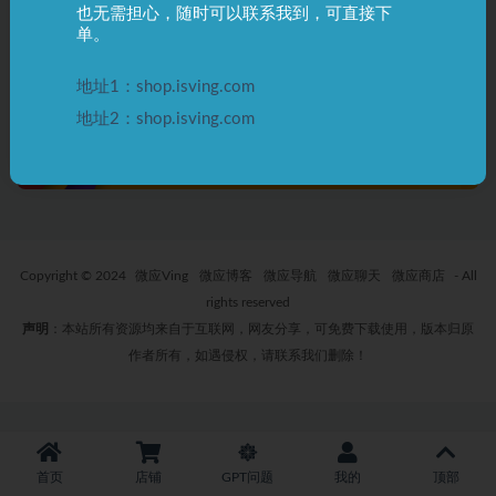
也无需担心，随时可以联系我到，可直接下
ChatGPT Plus续费充值，到账延
单。
迟，如何申诉？
3 年前
0
2.0K
地址1：shop.isving.com
地址2：shop.isving.com
Copyright © 2024
微应Ving
微应博客
微应导航
微应聊天
微应商店
- All
rights reserved
声明
：本站所有资源均来自于互联网，网友分享，可免费下载使用，版本归原
作者所有，如遇侵权，请联系我们删除！
首页
店铺
GPT问题
我的
顶部