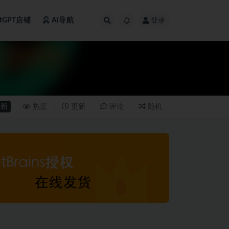
atGPT店铺
Ai导航
登录
新
热度
更新
评论
随机