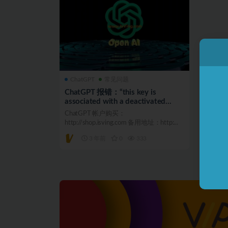
ChatGPT
常见问题
ChatGPT 报错：“this key is
associated with a deactivated
account”
ChatGPT 帐户购买：
http://shop.isving.com 备用地址：http:...
3 年前
0
333