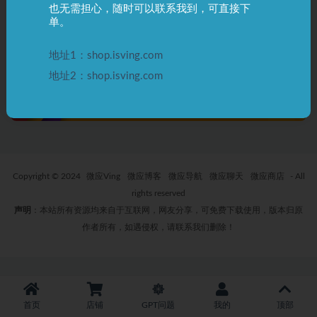
也无需担心，随时可以联系我到，可直接下
ChatGPT 报：“Unable to load
单。
history…”如何处理？
3 年前
0
537
地址1：shop.isving.com
地址2：shop.isving.com
Copyright © 2024
微应Ving
微应博客
微应导航
微应聊天
微应商店
- All
rights reserved
声明
：本站所有资源均来自于互联网，网友分享，可免费下载使用，版本归原
作者所有，如遇侵权，请联系我们删除！
首页
店铺
GPT问题
我的
顶部